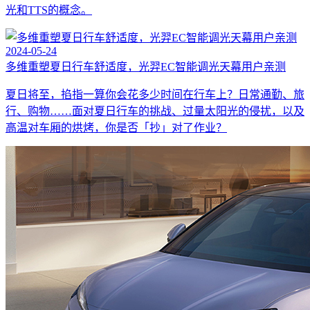
光和TTS的概念。
2024-05-24
多维重塑夏日行车舒适度，光羿EC智能调光天幕用户亲测
夏日将至，掐指一算你会花多少时间在行车上？日常通勤、旅
行、购物……面对夏日行车的挑战、过量太阳光的侵扰，以及
高温对车厢的烘烤，你是否「抄」对了作业？