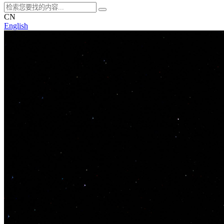
CN
English