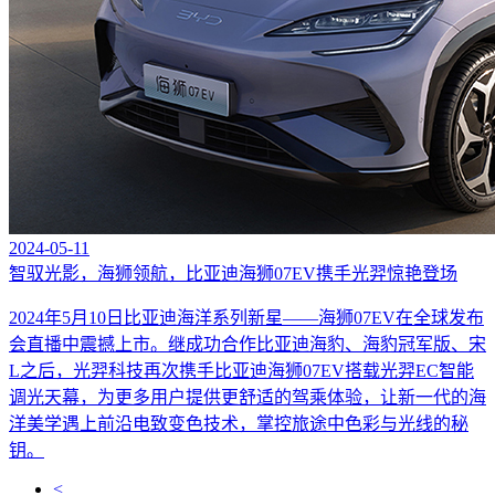
2024-05-11
智驭光影，海狮领航，比亚迪海狮07EV携手光羿惊艳登场
2024年5月10日比亚迪海洋系列新星——海狮07EV在全球发布
会直播中震撼上市。继成功合作比亚迪海豹、海豹冠军版、宋
L之后，光羿科技再次携手比亚迪海狮07EV搭载光羿EC智能
调光天幕，为更多用户提供更舒适的驾乘体验，让新一代的海
洋美学遇上前沿电致变色技术，掌控旅途中色彩与光线的秘
钥。
<