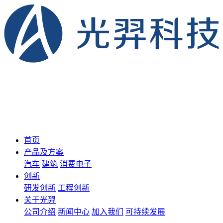
首页
产品及方案
汽车
建筑
消费电子
创新
研发创新
工程创新
关于光羿
公司介绍
新闻中心
加入我们
可持续发展