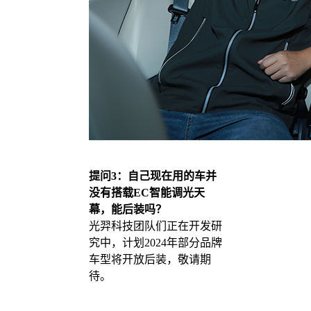
提问3：自己现在用的车并
没有搭载EC智能调光天
幕，能后装吗？
光羿科技团队们正在开发研
究中，计划2024年部分品牌
车型将开放后装，敬请期
待。