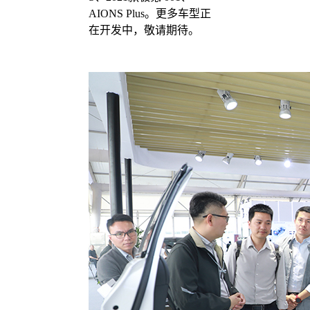
AIONS Plus。更多车型正
在开发中，敬请期待。