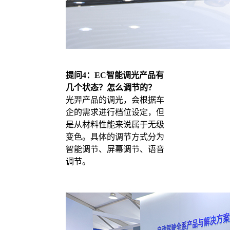
提问4：EC智能调光产品有
几个状态？怎么调节的？
光羿产品的调光，会根据车
企的需求进行档位设定，但
是从材料性能来说属于无级
变色。具体的调节方式分为
智能调节、屏幕调节、语音
调节。