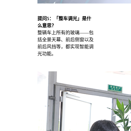
提问5：「整车调光」是什
么意思？
整辆车上所有的玻璃——包
括全景天幕、前后侧窗以及
前后风挡等，都实现智能调
光功能。