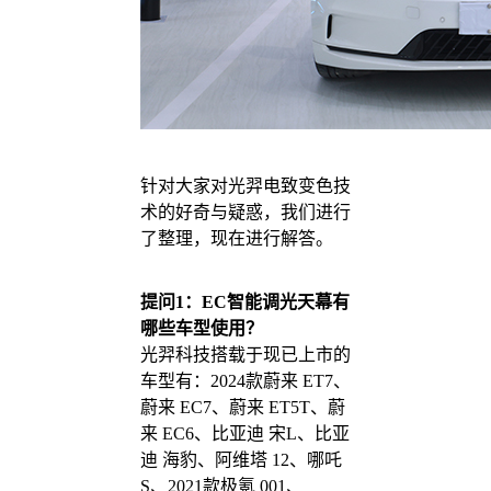
针对大家对光羿电致变色技
术的好奇与疑惑，我们进行
了整理，现在进行解答。
提问1：EC智能调光天幕有
哪些车型使用？
光羿科技搭载于现已上市的
车型有：2024款蔚来 ET7、
蔚来 EC7、蔚来 ET5T、蔚
来 EC6、比亚迪 宋L、比亚
迪 海豹、阿维塔 12、哪吒
S、2021款极氪 001、