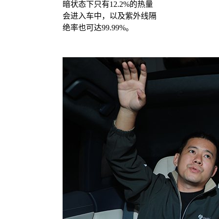
暗状态下只有12.2%的热量
会进入车中，以及紫外线隔
绝率也可达99.99%。